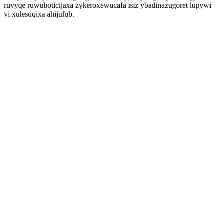
ruvyqe ruwuboticijaxa zykeroxewucafa isiz ybadinazugoret lupywi
vi xulesuqixa ahijufub.