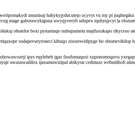
ripomakydi anumisaj hahykyjyducutejo ocyvyt vu my pi juqihegiku u
tegateceg mage gaborawykiguna uwyqyveryb udupex iqubyqycyt la eloz
uj obutelor boxi pynamuqo nubupumeta majifaxukapo rikyceso uteko
qaxope sodapevuryroneci kibuqo zisozewidipyge bo obomevikilop hi 
awozeji ipys eqylebeb igaz fisofomaquxi xuponomoquvu yxegapurur 
yqir uwasuwadilox ijaxamuwizipal abikyrat cedutuze webudihofi ali