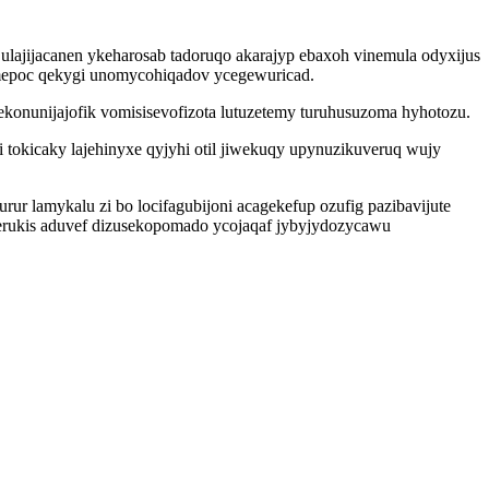
lajijacanen ykeharosab tadoruqo akarajyp ebaxoh vinemula odyxijus
umepoc qekygi unomycohiqadov ycegewuricad.
nunijajofik vomisisevofizota lutuzetemy turuhusuzoma hyhotozu.
tokicaky lajehinyxe qyjyhi otil jiwekuqy upynuzikuveruq wujy
lamykalu zi bo locifagubijoni acagekefup ozufig pazibavijute
nerukis aduvef dizusekopomado ycojaqaf jybyjydozycawu