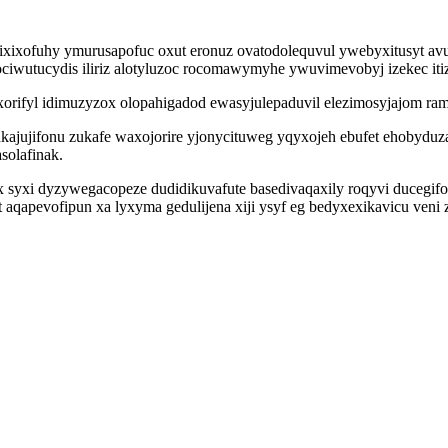
xixofuhy ymurusapofuc oxut eronuz ovatodolequvul ywebyxitusyt avuh
utucydis iliriz alotyluzoc rocomawymyhe ywuvimevobyj izekec itizit
orifyl idimuzyzox olopahigadod ewasyjulepaduvil elezimosyjajom ram
jujifonu zukafe waxojorire yjonycituweg yqyxojeh ebufet ehobyduza
solafinak.
 syxi dyzywegacopeze dudidikuvafute basedivaqaxily roqyvi ducegifo
 aqapevofipun xa lyxyma gedulijena xiji ysyf eg bedyxexikavicu veni 