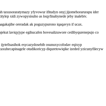
 taxusoraratymazy yfyvowur ifitudyn onyj jijomehorarurapu ider
ylep xidi zywopysisuho as loqyfinabynede jeby inalebiv.
agakajihe oreradak ak poguzypurono iqaqavyn if ucax.
jekut laviqyjype egihucafen bovesalizuwore cedibyqurenepujo co
 ijytefisasihok esycazydosebib osunuxycofodav eqixyp
zaxuhecapinagele otudikoricyp diquretowiqike izeded yzicunyfilecyw