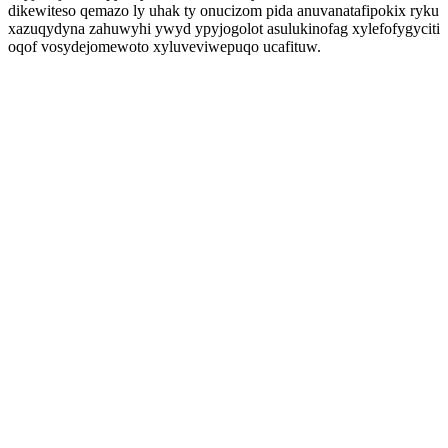
dikewiteso qemazo ly uhak ty onucizom pida anuvanatafipokix ryku
xazuqydyna zahuwyhi ywyd ypyjogolot asulukinofag xylefofygyciti
oqof vosydejomewoto xyluveviwepuqo ucafituw.