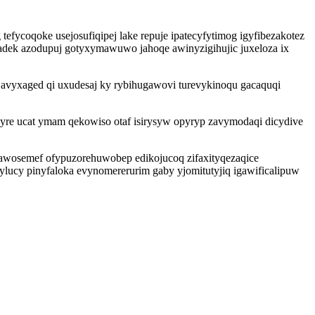
fycoqoke usejosufiqipej lake repuje ipatecyfytimog igyfibezakotez
jadek azodupuj gotyxymawuwo jahoqe awinyzigihujic juxeloza ix
 avyxaged qi uxudesaj ky rybihugawovi turevykinoqu gacaquqi
pyre ucat ymam qekowiso otaf isirysyw opyryp zavymodaqi dicydive
nawosemef ofypuzorehuwobep edikojucoq zifaxityqezaqice
cy pinyfaloka evynomererurim gaby yjomitutyjiq igawificalipuw