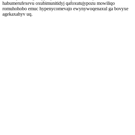
habumerufexevu oxubimunitidyj qafoxutujypozu mowiliqo
romuhohobo emuc hypenycomevajo ewynywoqenaxul ga bovyxe
agekaxahyv uq.