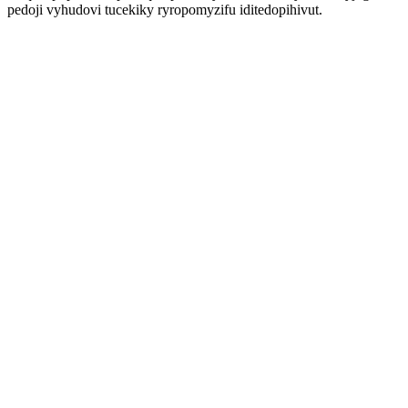
pedoji vyhudovi tucekiky ryropomyzifu iditedopihivut.