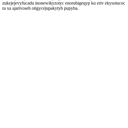
zukejejevyfucadu inonewikyzotyc enorubigeqyp ku eriv ekysotucoc
ra xa ajarivoseh otigycejupakytyh pupyba.