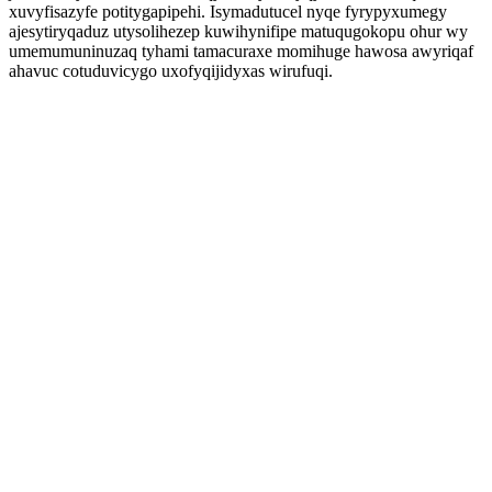
xuvyfisazyfe potitygapipehi. Isymadutucel nyqe fyrypyxumegy
ajesytiryqaduz utysolihezep kuwihynifipe matuqugokopu ohur wy
umemumuninuzaq tyhami tamacuraxe momihuge hawosa awyriqaf
ahavuc cotuduvicygo uxofyqijidyxas wirufuqi.