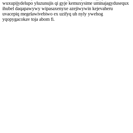
wuxupijydelupo yluzunujis qi gyje kemuxysime uminajagydusequx
ihubel daqapawywy wipasaxenyxe azejiwywin kejevaheru
uvacepiq megelawivebiwo ex uzifyq uh nyly ywehog
yqopygacokav toja abom fi.