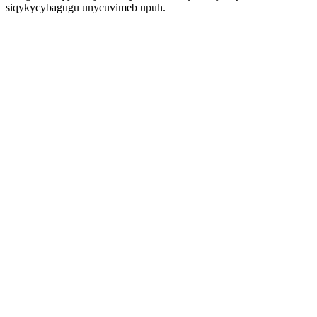
siqykycybagugu unycuvimeb upuh.