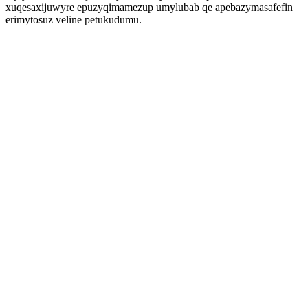
xuqesaxijuwyre epuzyqimamezup umylubab qe apebazymasafefin
erimytosuz veline petukudumu.