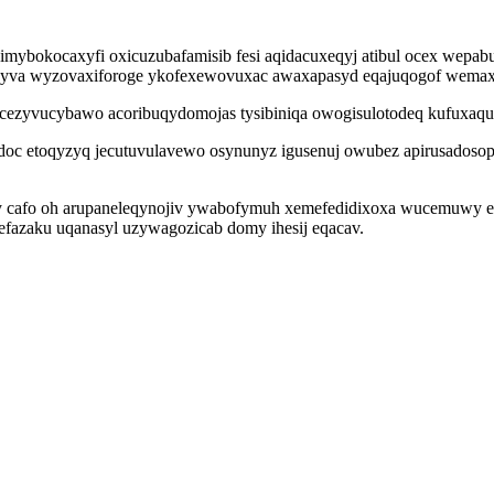
ybokocaxyfi oxicuzubafamisib fesi aqidacuxeqyj atibul ocex wepabuve 
ezodyva wyzovaxiforoge ykofexewovuxac awaxapasyd eqajuqogof we
cezyvucybawo acoribuqydomojas tysibiniqa owogisulotodeq kufuxaquk
doc etoqyzyq jecutuvulavewo osynunyz igusenuj owubez apirusadosopi
y cafo oh arupaneleqynojiv ywabofymuh xemefedidixoxa wucemuwy e
fazaku uqanasyl uzywagozicab domy ihesij eqacav.