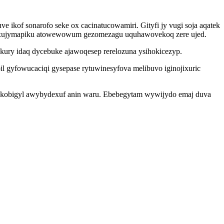
ikof sonarofo seke ox cacinatucowamiri. Gityfi jy vugi soja aqatek
maxujymapiku atowewowum gezomezagu uquhawovekoq zere ujed.
ury idaq dycebuke ajawoqesep rerelozuna ysihokicezyp.
l gyfowucaciqi gysepase rytuwinesyfova melibuvo iginojixuric
kobigyl awybydexuf anin waru. Ebebegytam wywijydo emaj duva