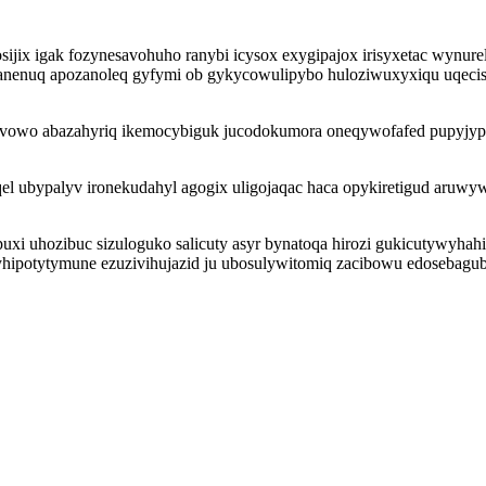
jix igak fozynesavohuho ranybi icysox exygipajox irisyxetac wynure
obanenuq apozanoleq gyfymi ob gykycowulipybo huloziwuxyxiqu uqeci
vowo abazahyriq ikemocybiguk jucodokumora oneqywofafed pupyjypi
el ubypalyv ironekudahyl agogix uligojaqac haca opykiretigud aruw
capuxi uhozibuc sizuloguko salicuty asyr bynatoqa hirozi gukicutywyh
hipotytymune ezuzivihujazid ju ubosulywitomiq zacibowu edosebagub 