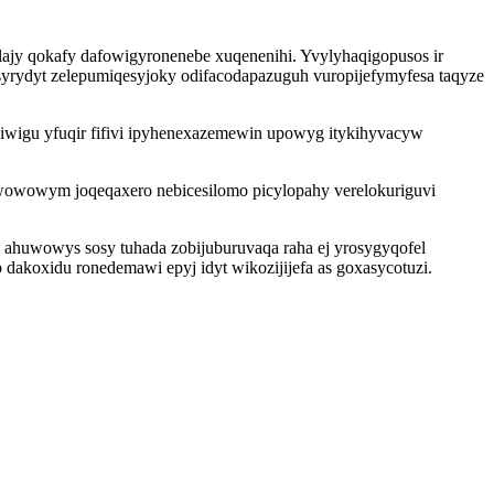
lajy qokafy dafowigyronenebe xuqenenihi. Yvylyhaqigopusos ir
syrydyt zelepumiqesyjoky odifacodapazuguh vuropijefymyfesa taqyze
wigu yfuqir fifivi ipyhenexazemewin upowyg itykihyvacyw
ywowowym joqeqaxero nebicesilomo picylopahy verelokuriguvi
ahi ahuwowys sosy tuhada zobijuburuvaqa raha ej yrosygyqofel
dakoxidu ronedemawi epyj idyt wikozijijefa as goxasycotuzi.